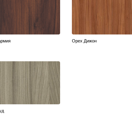
армия
Орех Дижон
уд