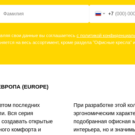
+7
вляя свои данные вы соглашаетесь
с политикой конфиденциал
няется на весь ассортимент, кроме раздела "Офисные кресла"
ВРОПА (EUROPE)
четом последних
При разработке этой к
и. Вся серия
эргономическим характ
т создавать открытые
подобранная офисная м
ного комфорта и
интерьера, но и значим