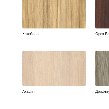
Кокоболо
Орех В
Акация
Дрифтв