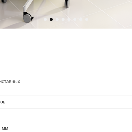
риставных
фов
2 мм