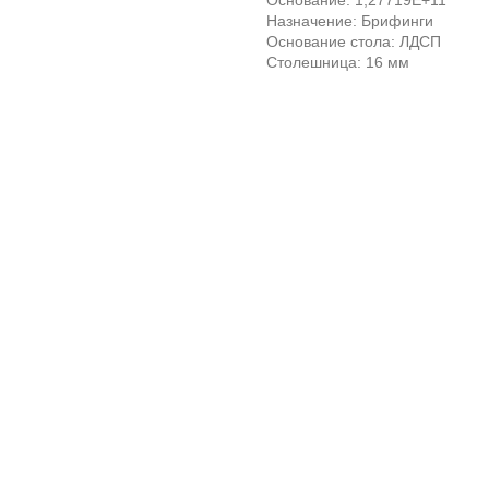
Основание: 1,27719E+11
Назначение: Брифинги
Основание стола: ЛДСП
Столешница: 16 мм